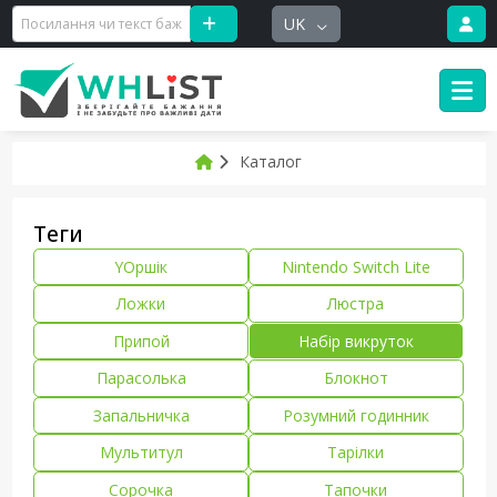
UK
Каталог
Теги
YOршік
Nintendo Switch Lite
Ложки
Люстра
Припой
Набір викруток
Парасолька
Блокнот
Запальничка
Розумний годинник
Мультитул
Тарілки
Сорочка
Тапочки