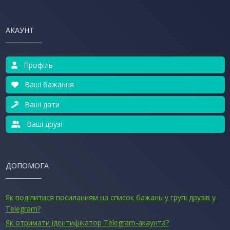
АКАУНТ
Профіль
Ваші бажання
Ваші дати
Ваші друзі
ДОПОМОГА
Як поділитися посиланням на список бажань у групі друзів у
Telegram?
Як отримати ідентифікатор Telegram-акаунта?