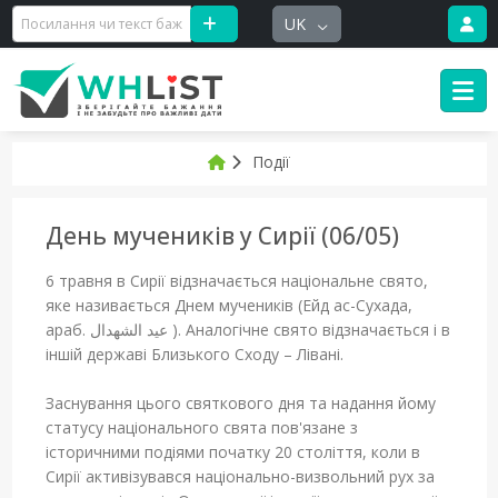
UK
Події
День мучеників у Сирії (06/05)
6 травня в Сирії відзначається національне свято,
яке називається Днем мучеників (Ейд ас-Сухада,
араб. عيد الشهدال ). Аналогічне свято відзначається і в
іншій державі Близького Сходу – Лівані.
Заснування цього святкового дня та надання йому
статусу національного свята пов'язане з
історичними подіями початку 20 століття, коли в
Сирії активізувався національно-визвольний рух за