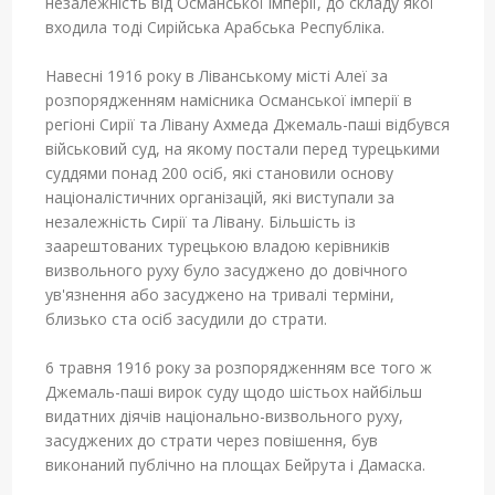
незалежність від Османської імперії, до складу якої
входила тоді Сирійська Арабська Республіка.
Навесні 1916 року в Ліванському місті Алеї за
розпорядженням намісника Османської імперії в
регіоні Сирії та Лівану Ахмеда Джемаль-паші відбувся
військовий суд, на якому постали перед турецькими
суддями понад 200 осіб, які становили основу
націоналістичних організацій, які виступали за
незалежність Сирії та Лівану. Більшість із
заарештованих турецькою владою керівників
визвольного руху було засуджено до довічного
ув'язнення або засуджено на тривалі терміни,
близько ста осіб засудили до страти.
6 травня 1916 року за розпорядженням все того ж
Джемаль-паші вирок суду щодо шістьох найбільш
видатних діячів національно-визвольного руху,
засуджених до страти через повішення, був
виконаний публічно на площах Бейрута і Дамаска.