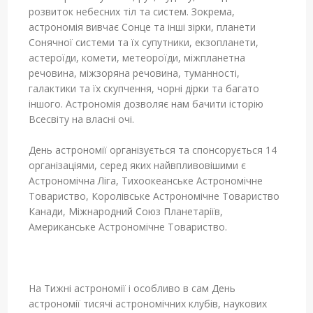
розвиток небесних тіл та систем. Зокрема,
астрономія вивчає Сонце та інші зірки, планети
Сонячної системи та їх супутники, екзопланети,
астероїди, комети, метеороїди, міжпланетна
речовина, міжзоряна речовина, туманності,
галактики та їх скупчення, чорні дірки та багато
іншого. Астрономія дозволяє нам бачити історію
Всесвіту на власні очі.
День астрономії організується та спонсорується 14
організаціями, серед яких найвпливовішими є
Астрономічна Ліга, Тихоокеанське Астрономічне
Товариство, Королівське Астрономічне Товариство
Канади, Міжнародний Союз Планетаріїв,
Американське Астрономічне Товариство.
На Тижні астрономії і особливо в сам День
астрономії тисячі астрономічних клубів, наукових