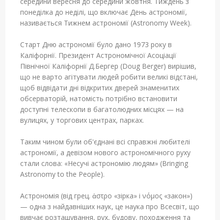
середини вересня до середини жовтня. Тиждень з
понеділка до неділі, що включає День астрономії,
називається Тижнем астрономії (Astronomy Week).
Старт Дню астрономії було дано 1973 року в
Каліфорнії. Президент Астрономічної Асоціації
Північної Каліфорнії Д.Бергер (Doug Berger) вирішив,
що не варто агітувати людей робити великі відстані,
щоб відвідати дні відкритих дверей знаменитих
обсерваторій, натомість потрібно встановити
доступні телескопи в багатолюдних місцях — на
вулицях, у торгових центрах, парках.
Таким чином були об'єднані всі справжні любителі
астрономії, а девізом нового астрономічного руху
стали слова: «Несучі астрономію людям» (Bringing
Astronomy to the People).
Астрономія (від грец. ἀστρο «зірка» і νόμος «закон»)
— одна з найдавніших наук, це наука про Всесвіт, що
вивчає розташування, рух, будову, походження та