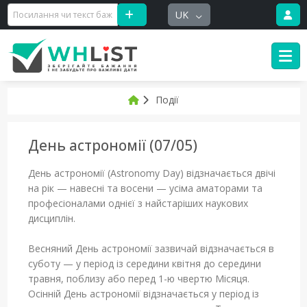
UK
Події
День астрономії (07/05)
День астрономії (Astronomy Day) відзначається двічі
на рік — навесні та восени — усіма аматорами та
професіоналами однієї з найстаріших наукових
дисциплін.
Весняний День астрономії зазвичай відзначається в
суботу — у період із середини квітня до середини
травня, поблизу або перед 1-ю чвертю Місяця.
Осінній День астрономії відзначається у період із