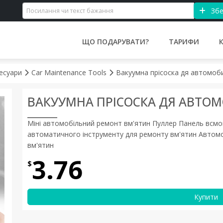
Збе
ЩО ПОДАРУВАТИ?
ТАРИФИ
сесуари
Car Maintenance Tools
Вакуумна прісоска дя автомоб
ВАКУУМНА ПРІСОСКА ДЯ АВТО
Міні автомобільний ремонт вм'ятин Пуллер Панель всмо
автоматичного інструменту для ремонту вм'ятин Автомо
вм'ятин
3.76
$
Купити