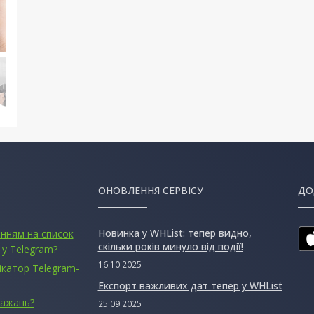
ОНОВЛЕННЯ СЕРВІСУ
ДО
Новинка у WHList: тепер видно,
анням на список
скільки років минуло від події!
 у Telegram?
16.10.2025
ікатор Telegram-
Експорт важливих дат тепер у WHList
бажань?
25.09.2025