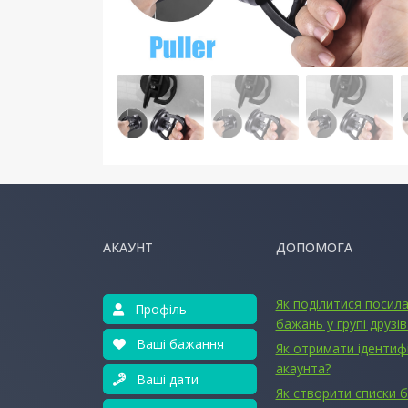
АКАУНТ
ДОПОМОГА
Як поділитися посил
Профіль
бажань у групі друзів
Ваші бажання
Як отримати ідентиф
акаунта?
Ваші дати
Як створити списки 