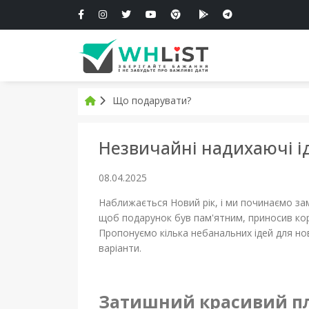
Що подарувати?
Незвичайні надихаючі ід
08.04.2025
Наближається Новий рік, і ми починаємо за
щоб подарунок був пам'ятним, приносив кор
Пропонуємо кілька небанальних ідей для нов
варіанти.
Затишний красивий пл