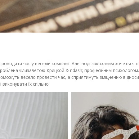
роводити час у веселій компанії. Але іноді закоханим хочеться п
озроблена Єлизаветою Крицкой & ndash; професійним психологом
опоможуть весело провести час, а сприятимуть зміцненню відносин
 виконувати їх спільно.