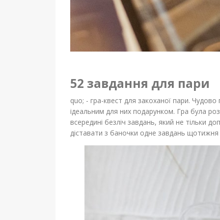
52 завдання для пари
quo; - гра-квест для закоханої пари.
Чудово п
ідеальним для них подарунком. Гра була р
всередині безліч завдань, який не тільки д
діставати з баночки одне завдань щотижня і