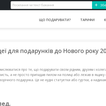
Збе
ЩО ПОДАРУВАТИ?
ТАРИФИ
еї для подарунків до Нового року 2
мислюватися про те, що подарувати своїм рідним, друзям і колег
исть, а не просто припадав пилом на полиці або лежав в ящику 
орічного подарунка. Це не нудні статуетки або гуртки, а надихаю
ед.