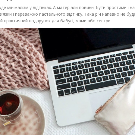
уде мінімалізм у відтінках. А матеріали повинні бути простими і н
'язки і переважно пастельного відтінку. Така річ напевно не буде
вий практичний подарунок для бабусі, мами або сестри.