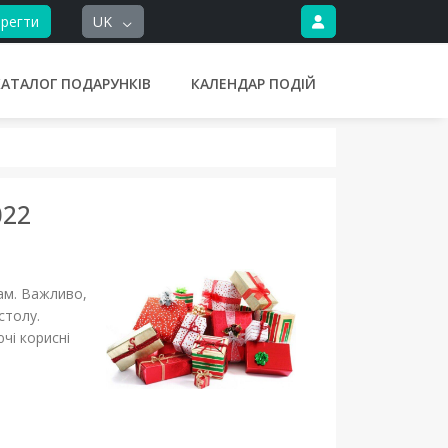
регти
UK
КАТАЛОГ ПОДАРУНКІВ
КАЛЕНДАР ПОДІЙ
022
ам. Важливо,
столу.
чі корисні