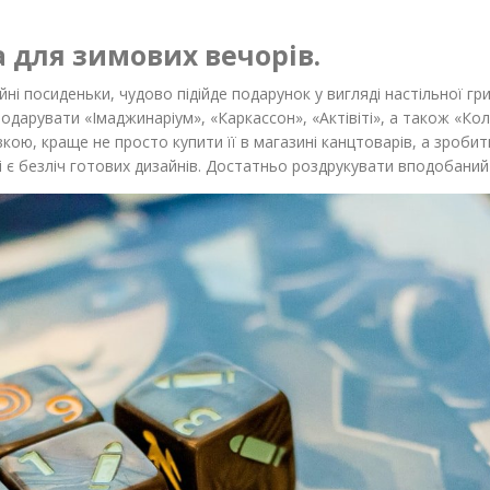
а для зимових вечорів.
і посиденьки, чудово підійде подарунок у вигляді настільної гри
подарувати «Імаджинаріум», «Каркассон», «Актівіті», а також «Ко
ою, краще не просто купити її в магазині канцтоварів, а зробит
 є безліч готових дизайнів. Достатньо роздрукувати вподобаний в