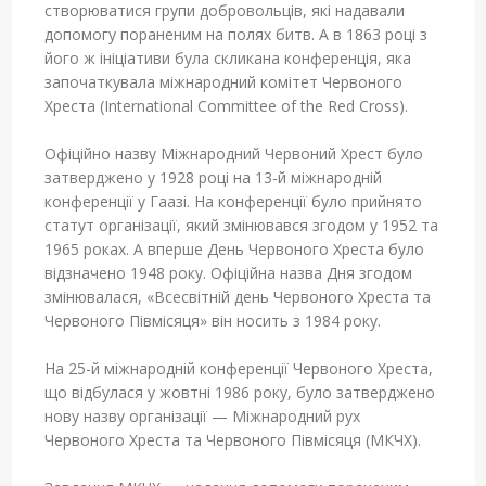
створюватися групи добровольців, які надавали
допомогу пораненим на полях битв. А в 1863 році з
його ж ініціативи була скликана конференція, яка
започаткувала міжнародний комітет Червоного
Хреста (International Committee of the Red Cross).
Офіційно назву Міжнародний Червоний Хрест було
затверджено у 1928 році на 13-й міжнародній
конференції у Гаазі. На конференції було прийнято
статут організації, який змінювався згодом у 1952 та
1965 роках. А вперше День Червоного Хреста було
відзначено 1948 року. Офіційна назва Дня згодом
змінювалася, «Всесвітній день Червоного Хреста та
Червоного Півмісяця» він носить з 1984 року.
На 25-й міжнародній конференції Червоного Хреста,
що відбулася у жовтні 1986 року, було затверджено
нову назву організації — Міжнародний рух
Червоного Хреста та Червоного Півмісяця (МКЧХ).