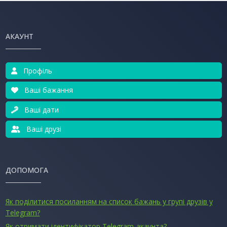
АКАУНТ
Профіль
Ваші бажання
Ваші дати
Ваші друзі
ДОПОМОГА
Як поділитися посиланням на список бажань у групі друзів у
Telegram?
Як отримати ідентифікатор Telegram-акаунта?