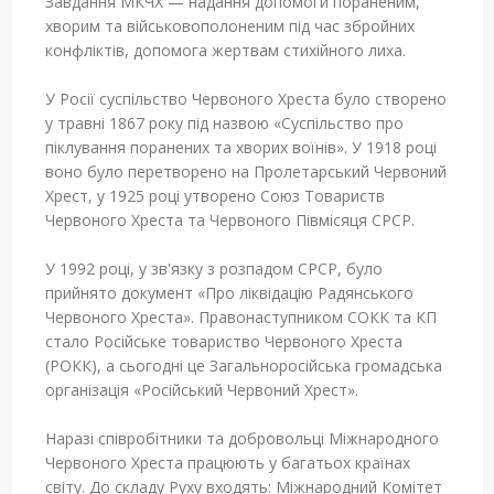
Завдання МКЧХ — надання допомоги пораненим,
хворим та військовополоненим під час збройних
конфліктів, допомога жертвам стихійного лиха.
У Росії суспільство Червоного Хреста було створено
у травні 1867 року під назвою «Суспільство про
піклування поранених та хворих воїнів». У 1918 році
воно було перетворено на Пролетарський Червоний
Хрест, у 1925 році утворено Союз Товариств
Червоного Хреста та Червоного Півмісяця СРСР.
У 1992 році, у зв'язку з розпадом СРСР, було
прийнято документ «Про ліквідацію Радянського
Червоного Хреста». Правонаступником СОКК та КП
стало Російське товариство Червоного Хреста
(РОКК), а сьогодні це Загальноросійська громадська
організація «Російський Червоний Хрест».
Наразі співробітники та добровольці Міжнародного
Червоного Хреста працюють у багатьох країнах
світу. До складу Руху входять: Міжнародний Комітет