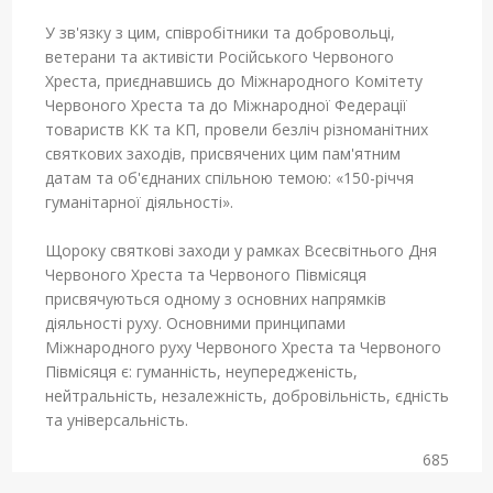
У зв'язку з цим, співробітники та добровольці,
ветерани та активісти Російського Червоного
Хреста, приєднавшись до Міжнародного Комітету
Червоного Хреста та до Міжнародної Федерації
товариств КК та КП, провели безліч різноманітних
святкових заходів, присвячених цим пам'ятним
датам та об'єднаних спільною темою: «150-річчя
гуманітарної діяльності».
Щороку святкові заходи у рамках Всесвітнього Дня
Червоного Хреста та Червоного Півмісяця
присвячуються одному з основних напрямків
діяльності руху. Основними принципами
Міжнародного руху Червоного Хреста та Червоного
Півмісяця є: гуманність, неупередженість,
нейтральність, незалежність, добровільність, єдність
та універсальність.
685