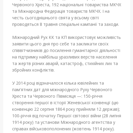
Червоного Хреста, 192 національні товариства МКЧХ
та Міжнародна Федерація товариств МКЧХ. І на
честь сьогоднішнього свята у всьому світі
проводяться 8 травня спеціальні кампанії та заходи.
Міжнародний Рух КК та КП використовує можливість
заявити цього дня про себе та закликати своїх
співвітчизників до посилення гуманітарної діяльності
на підтримку найбільш уразливих верств населення
та жертв різних аварій, катастроф, стихійних лих та
збройних конфліктів.
У 2014 році відзначалося кілька ювілейних та
пам'ятних дат для міжнародного Руху Червоного
Хреста та Червоного Півмісяця —: 150-річчя
створення першої в історії Женевської конвенції (цю
конвенцію 22 серпня 1864 року прийняли 12 держав);
100-річчя від початку Першої світової війни (28 липня
1914 року) та установи Міжнародного агентства у
справах військовополонених (жовтень 1914 року).