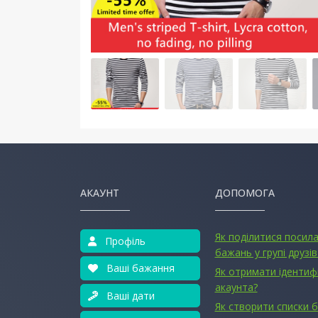
АКАУНТ
ДОПОМОГА
Як поділитися посил
Профіль
бажань у групі друзів
Ваші бажання
Як отримати ідентиф
акаунта?
Ваші дати
Як створити списки 