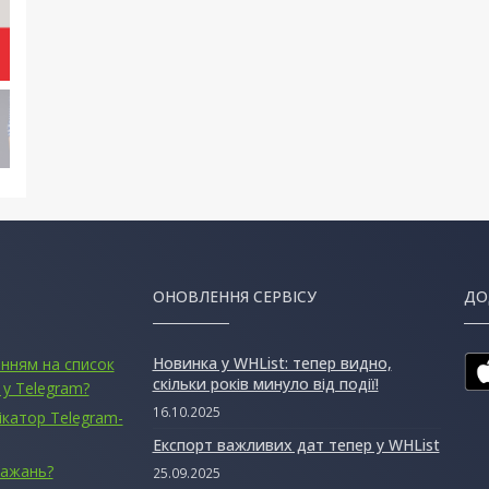
ОНОВЛЕННЯ СЕРВІСУ
ДО
Новинка у WHList: тепер видно,
анням на список
скільки років минуло від події!
 у Telegram?
16.10.2025
ікатор Telegram-
Експорт важливих дат тепер у WHList
бажань?
25.09.2025