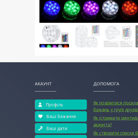
АКАУНТ
ДОПОМОГА
Як поділитися посил
Профіль
бажань у групі друзів
Ваші бажання
Як отримати ідентиф
акаунта?
Ваші дати
Як створити списки 