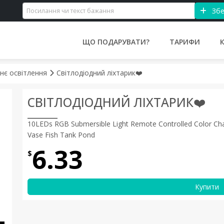
Збе
ЩО ПОДАРУВАТИ?
ТАРИФИ
нє освітлення
Світлодіодний ліхтарик❤️
СВІТЛОДІОДНИЙ ЛІХТАРИК❤️
10LEDs RGB Submersible Light Remote Controlled Color Ch
Vase Fish Tank Pond
6.33
$
Купити