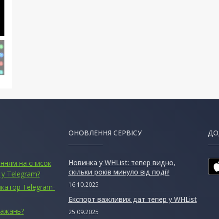
ОНОВЛЕННЯ СЕРВІСУ
ДО
Новинка у WHList: тепер видно,
анням на список
скільки років минуло від події!
 у Telegram?
16.10.2025
ікатор Telegram-
Експорт важливих дат тепер у WHList
бажань?
25.09.2025