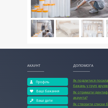
АКАУНТ
ДОПОМОГА
Як поділитися посил
Профіль
бажань у групі друзів
Ваші бажання
Як отримати ідентиф
акаунта?
Ваші дати
Як створити списки 