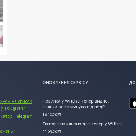
ОНОВЛЕННЯ СЕРВІСУ
ДО
Новинка у WHList: тепер видно,
анням на список
скільки років минуло від події!
 у Telegram?
16.10.2025
ікатор Telegram-
Експорт важливих дат тепер у WHList
бажань?
25.09.2025