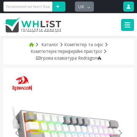
UK
Каталог
Комп'ютер та офіс
Комп'ютерні периферійні пристрої
⌨️Ігрова клавіатура Redragon🐲