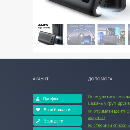
АКАУНТ
ДОПОМОГА
Як поділитися посил
Профіль
бажань у групі друзів
Ваші бажання
Як отримати ідентиф
акаунта?
Ваші дати
Як створити списки 