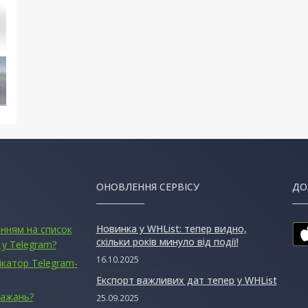
ОНОВЛЕННЯ СЕРВІСУ
ДО
Новинка у WHList: тепер видно,
анням на список
скільки років минуло від події!
 у Telegram?
16.10.2025
ікатор Telegram-
Експорт важливих дат тепер у WHList
бажань?
25.09.2025