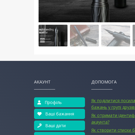
АКАУНТ
ДОПОМОГА
Як поділитися посил
Профіль
бажань у групі друзів
Ваші бажання
Як отримати ідентиф
акаунта?
Ваші дати
Як створити списки 