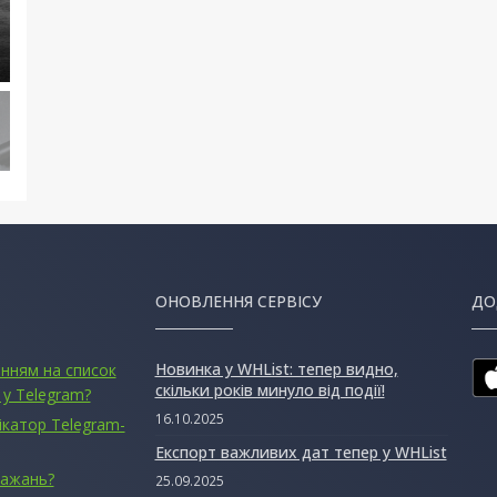
ОНОВЛЕННЯ СЕРВІСУ
ДО
Новинка у WHList: тепер видно,
анням на список
скільки років минуло від події!
 у Telegram?
16.10.2025
ікатор Telegram-
Експорт важливих дат тепер у WHList
бажань?
25.09.2025