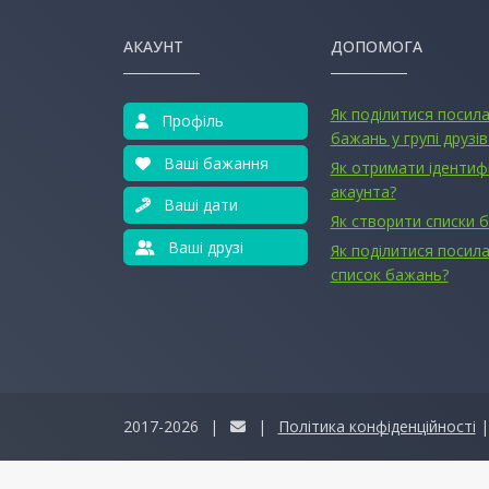
АКАУНТ
ДОПОМОГА
Як поділитися посил
Профіль
бажань у групі друзів
Ваші бажання
Як отримати ідентиф
акаунта?
Ваші дати
Як створити списки 
Ваші друзі
Як поділитися посила
список бажань?
2017-2026
|
|
Політика конфіденційності