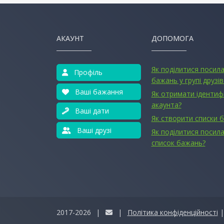
АКАУНТ
ДОПОМОГА
Як поділитися посил
Профіль
бажань у групі друзів
Ваші бажання
Як отримати ідентиф
акаунта?
Ваші дати
Як створити списки 
Ваші друзі
Як поділитися посила
список бажань?
2017-2026
|
|
Політика конфіденційності