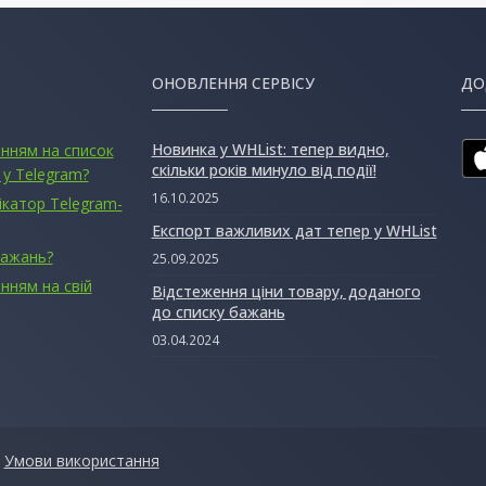
ОНОВЛЕННЯ СЕРВІСУ
ДО
Новинка у WHList: тепер видно,
анням на список
скільки років минуло від події!
 у Telegram?
16.10.2025
ікатор Telegram-
Експорт важливих дат тепер у WHList
бажань?
25.09.2025
нням на свій
Відстеження ціни товару, доданого
до списку бажань
03.04.2024
|
Умови використання