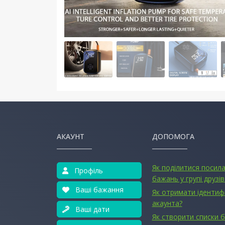
АКАУНТ
ДОПОМОГА
Як поділитися посил
Профіль
бажань у групі друзів
Ваші бажання
Як отримати ідентиф
акаунта?
Ваші дати
Як створити списки 