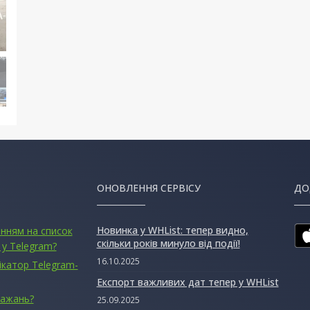
ОНОВЛЕННЯ СЕРВІСУ
ДО
Новинка у WHList: тепер видно,
анням на список
скільки років минуло від події!
 у Telegram?
16.10.2025
ікатор Telegram-
Експорт важливих дат тепер у WHList
бажань?
25.09.2025