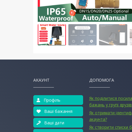
АКАУНТ
ДОПОМОГА
Як поділитися посил
Профіль
бажань у групі друзів
Ваші бажання
Як отримати ідентиф
акаунта?
Ваші дати
Як створити списки 