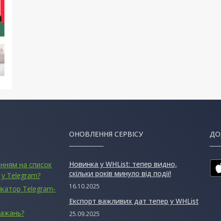
ОНОВЛЕННЯ СЕРВІСУ
ДО
Новинка у WHList: тепер видно,
анням на список
скільки років минуло від події!
 у Telegram?
16.10.2025
ікатор Telegram-
Експорт важливих дат тепер у WHList
бажань?
25.09.2025