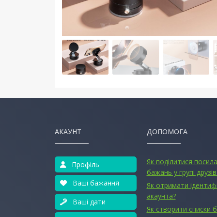
АКАУНТ
ДОПОМОГА
Як поділитися посил
Профіль
бажань у групі друзів
Ваші бажання
Як отримати ідентиф
акаунта?
Ваші дати
Як створити списки 