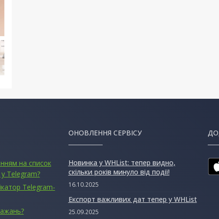
ОНОВЛЕННЯ СЕРВІСУ
ДО
Новинка у WHList: тепер видно,
анням на список
скільки років минуло від події!
 у Telegram?
16.10.2025
ікатор Telegram-
Експорт важливих дат тепер у WHList
бажань?
25.09.2025