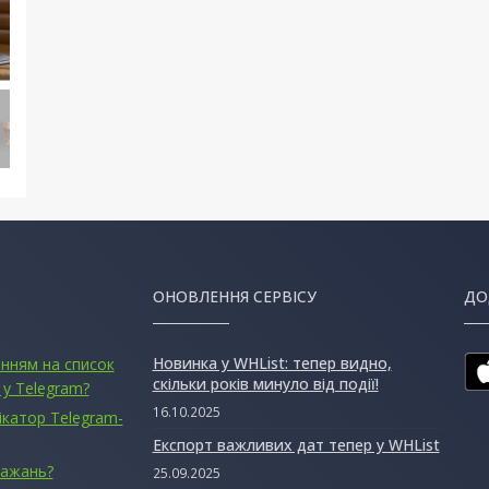
ОНОВЛЕННЯ СЕРВІСУ
ДО
Новинка у WHList: тепер видно,
анням на список
скільки років минуло від події!
 у Telegram?
16.10.2025
ікатор Telegram-
Експорт важливих дат тепер у WHList
бажань?
25.09.2025