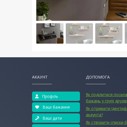
АКАУНТ
ДОПОМОГА
Як поділитися посил
Профіль
бажань у групі друзів
Ваші бажання
Як отримати ідентиф
акаунта?
Ваші дати
Як створити списки 