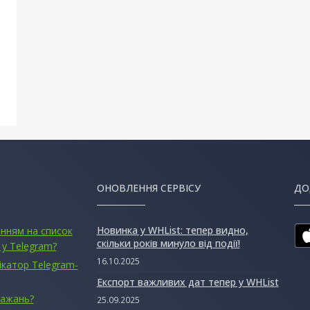
ОНОВЛЕННЯ СЕРВІСУ
ДО
Новинка у WHList: тепер видно,
анням на список
скільки років минуло від події!
 у Telegram?
16.10.2025
ікатор Telegram-
Експорт важливих дат тепер у WHList
бажань?
25.09.2025