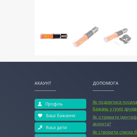
АКАУНТ
ДОПОМОГА
Як поділитися посил
Профіль
бажань у групі друзів
Ваші бажання
Як отримати ідентиф
акаунта?
Ваші дати
Як створити списки 