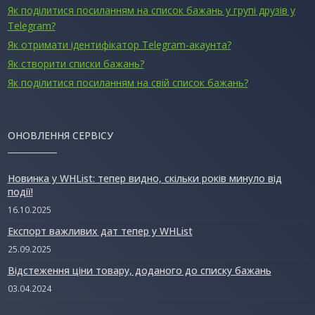
Як поділитися посиланням на список бажань у групі друзів у
Telegram?
Як отримати ідентифікатор Telegram-акаунта?
Як створити списки бажань?
Як поділитися посиланням на свій список бажань?
ОНОВЛЕННЯ СЕРВІСУ
Новинка у WHList: тепер видно, скільки років минуло від
події!
16.10.2025
Експорт важливих дат тепер у WHList
25.09.2025
Відстеження ціни товару, доданого до списку бажань
03.04.2024