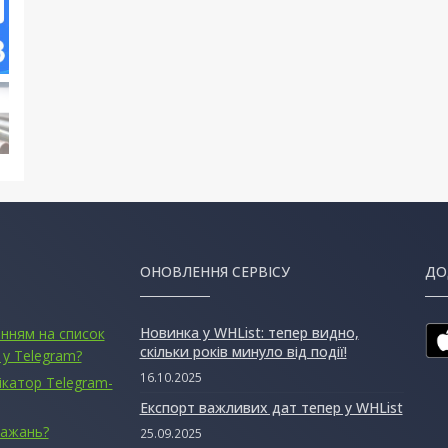
ОНОВЛЕННЯ СЕРВІСУ
ДО
Новинка у WHList: тепер видно,
анням на список
скільки років минуло від події!
 у Telegram?
16.10.2025
ікатор Telegram-
Експорт важливих дат тепер у WHList
бажань?
25.09.2025