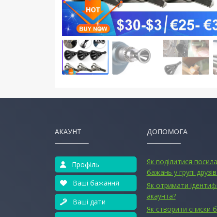
АКАУНТ
ДОПОМОГА
Як поділитися посил
Профіль
бажань у групі друзів
Ваші бажання
Як отримати ідентиф
акаунта?
Ваші дати
Як створити списки 