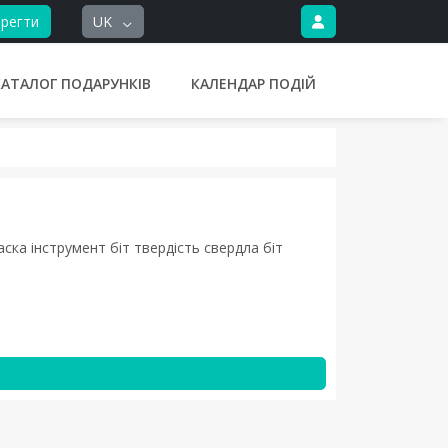
регти
UK
КАТАЛОГ ПОДАРУНКІВ
КАЛЕНДАР ПОДІЙ
ска інструмент біт твердість свердла біт