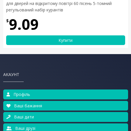
для дверей на відкритому повітрі 60 пісень 5-томний
регульований набір курантів
9.09
$
Купити
АКАУНТ
Профіль
Ваші бажання
Ваші дати
Ваші друзі