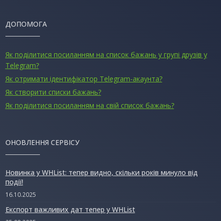
ДОПОМОГА
Як поділитися посиланням на список бажань у групі друзів у
Telegram?
Як отримати ідентифікатор Telegram-акаунта?
Як створити списки бажань?
Як поділитися посиланням на свій список бажань?
ОНОВЛЕННЯ СЕРВІСУ
Новинка у WHList: тепер видно, скільки років минуло від
події!
16.10.2025
Експорт важливих дат тепер у WHList