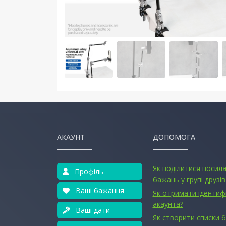
АКАУНТ
ДОПОМОГА
Як поділитися посил
Профіль
бажань у групі друзів
Ваші бажання
Як отримати ідентиф
акаунта?
Ваші дати
Як створити списки 