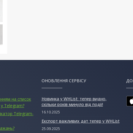
ОНОВЛЕННЯ СЕРВІСУ
ДО
Новинка у WHList: тепер видно,
анням на список
скільки років минуло від події!
 у Telegram?
16.10.2025
ікатор Telegram-
Експорт важливих дат тепер у WHList
бажань?
25.09.2025