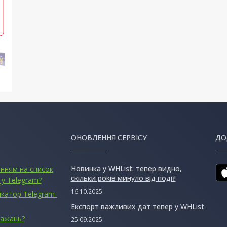
ОНОВЛЕННЯ СЕРВІСУ
ДО
Новинка у WHList: тепер видно,
анням на список
скільки років минуло від події!
 у Telegram?
16.10.2025
ікатор Telegram-
Експорт важливих дат тепер у WHList
бажань?
25.09.2025