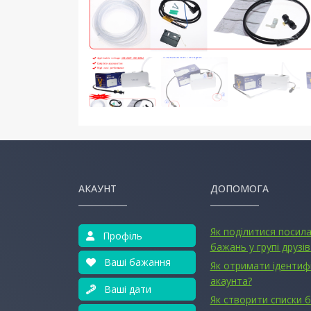
АКАУНТ
ДОПОМОГА
Як поділитися посил
Профіль
бажань у групі друзів
Ваші бажання
Як отримати ідентиф
акаунта?
Ваші дати
Як створити списки 