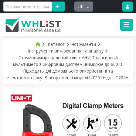
UK
Каталог
Інструменти
Інструменти вимірювання та аналізу
Струмовимырювальный клищ УНИ-Т класичный
мультиметр з цифровим дисплем, вимирює до 600 В.
Пiдходить длi домашнього використаннi та
електромонтажу. В асортіменті моделі UT201+ до UT204+.