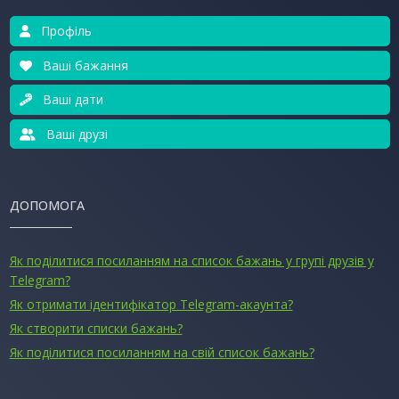
Профіль
Ваші бажання
Ваші дати
Ваші друзі
ДОПОМОГА
Як поділитися посиланням на список бажань у групі друзів у
Telegram?
Як отримати ідентифікатор Telegram-акаунта?
Як створити списки бажань?
Як поділитися посиланням на свій список бажань?