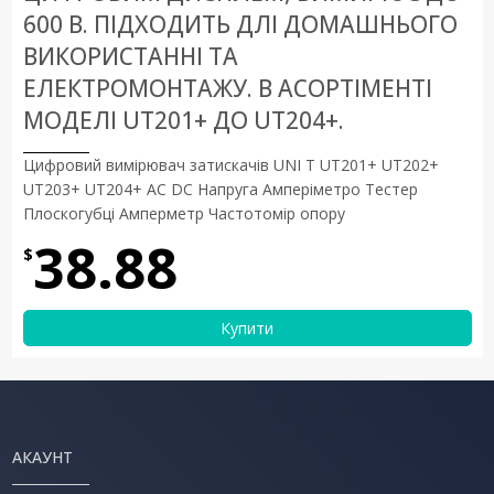
600 В. ПIДХОДИТЬ ДЛI ДОМАШНЬОГО
ВИКОРИСТАННI ТА
ЕЛЕКТРОМОНТАЖУ. В АСОРТІМЕНТІ
МОДЕЛІ UT201+ ДО UT204+.
Цифровий вимірювач затискачів UNI T UT201+ UT202+
UT203+ UT204+ AC DC Напруга Амперіметро Тестер
Плоскогубці Амперметр Частотомір опору
38.88
$
Купити
АКАУНТ