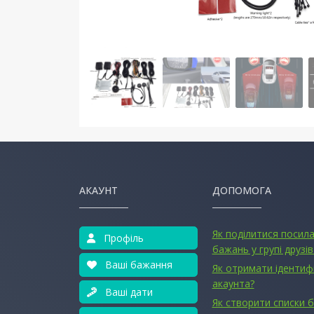
АКАУНТ
ДОПОМОГА
Як поділитися посил
Профіль
бажань у групі друзів
Ваші бажання
Як отримати ідентиф
акаунта?
Ваші дати
Як створити списки 