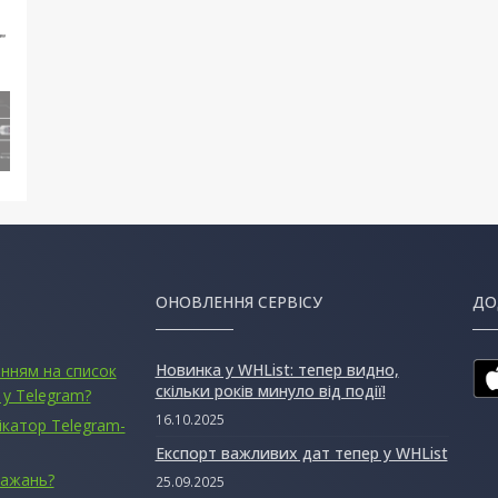
ОНОВЛЕННЯ СЕРВІСУ
ДО
Новинка у WHList: тепер видно,
анням на список
скільки років минуло від події!
 у Telegram?
16.10.2025
ікатор Telegram-
Експорт важливих дат тепер у WHList
бажань?
25.09.2025