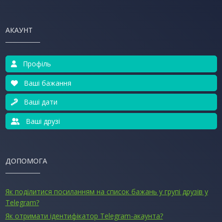
АКАУНТ
Профіль
Ваші бажання
Ваші дати
Ваші друзі
ДОПОМОГА
Як поділитися посиланням на список бажань у групі друзів у
Telegram?
Як отримати ідентифікатор Telegram-акаунта?