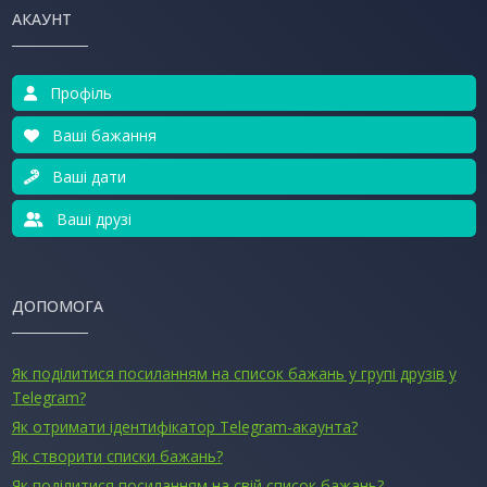
АКАУНТ
Профіль
Ваші бажання
Ваші дати
Ваші друзі
ДОПОМОГА
Як поділитися посиланням на список бажань у групі друзів у
Telegram?
Як отримати ідентифікатор Telegram-акаунта?
Як створити списки бажань?
Як поділитися посиланням на свій список бажань?