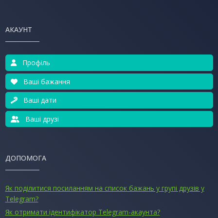
АКАУНТ
Профіль
Ваші бажання
Ваші дати
Ваші друзі
ДОПОМОГА
Як поділитися посиланням на список бажань у групі друзів у
Telegram?
Як отримати ідентифікатор Telegram-акаунта?