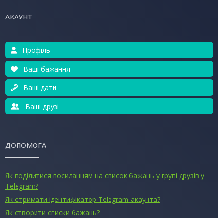
АКАУНТ
Профіль
Ваші бажання
Ваші дати
Ваші друзі
ДОПОМОГА
Як поділитися посиланням на список бажань у групі друзів у
Telegram?
Як отримати ідентифікатор Telegram-акаунта?
Як створити списки бажань?