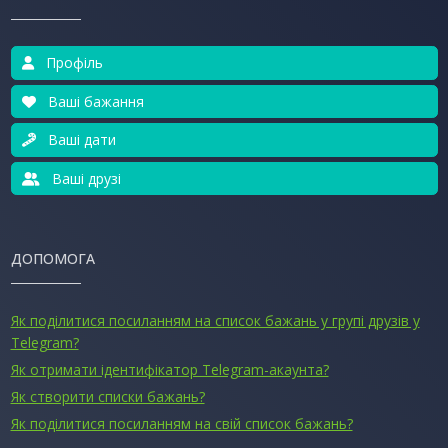
Профіль
Ваші бажання
Ваші дати
Ваші друзі
ДОПОМОГА
Як поділитися посиланням на список бажань у групі друзів у
Telegram?
Як отримати ідентифікатор Telegram-акаунта?
Як створити списки бажань?
Як поділитися посиланням на свій список бажань?