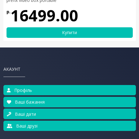
prefix video box portable
16499.00
р.
Купити
АКАУНТ
Профіль
Ваші бажання
Ваші дати
Ваші друзі