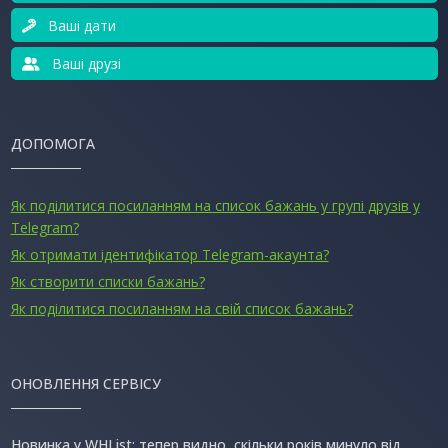
Ваші дати
Ваші друзі
ДОПОМОГА
Як поділитися посиланням на список бажань у групі друзів у
Telegram?
Як отримати ідентифікатор Telegram-акаунта?
Як створити списки бажань?
Як поділитися посиланням на свій список бажань?
ОНОВЛЕННЯ СЕРВІСУ
Новинка у WHList: тепер видно, скільки років минуло від