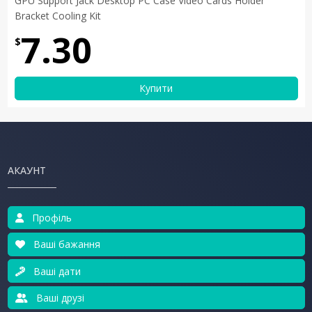
GPU Support Jack Desktop PC Case Video Cards Holder
Bracket Cooling Kit
7.30
$
Купити
АКАУНТ
Профіль
Ваші бажання
Ваші дати
Ваші друзі