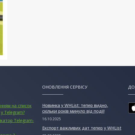
ОНОВЛЕННЯ СЕРВІСУ
ДО
Новинка у WHList: тепер видно,
анням на список
скільки років минуло від події!
 у Telegram?
16.10.2025
ікатор Telegram-
Експорт важливих дат тепер у WHList