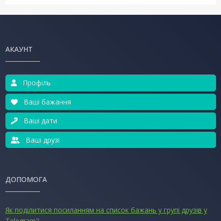
АКАУНТ
Профіль
Ваші бажання
Ваші дати
Ваші друзі
ДОПОМОГА
Як поділитися посиланням на список бажань у групі друзів у
Telegram?