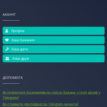
АКАУНТ
Профіль
Ваші бажання
Ваші дати
Ваші друзі
ДОПОМОГА
Як поділитися посиланням на список бажань у групі друзів у
Telegram?
Як отримати ідентифікатор Telegram-акаунта?