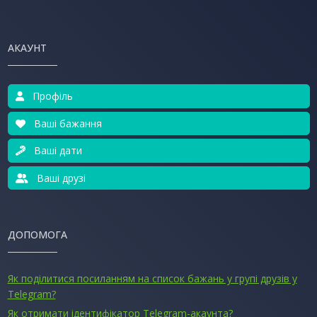
АКАУНТ
Профіль
Ваші бажання
Ваші дати
Ваші друзі
ДОПОМОГА
Як поділитися посиланням на список бажань у групі друзів у
Telegram?
Як отримати ідентифікатор Telegram-акаунта?