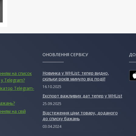
ОНОВЛЕННЯ СЕРВІСУ
ДО
Новинка у WHList: тепер видно,
анням на список
скільки років минуло від події!
 у Telegram?
16.10.2025
ікатор Telegram-
Експорт важливих дат тепер у WHList
бажань?
25.09.2025
нням на свій
Відстеження ціни товару, доданого
до списку бажань
03.04.2024