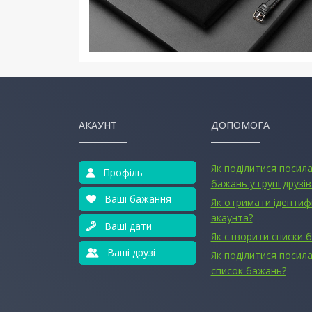
АКАУНТ
ДОПОМОГА
Як поділитися посил
Профіль
бажань у групі друзів
Ваші бажання
Як отримати ідентиф
акаунта?
Ваші дати
Як створити списки 
Ваші друзі
Як поділитися посила
список бажань?