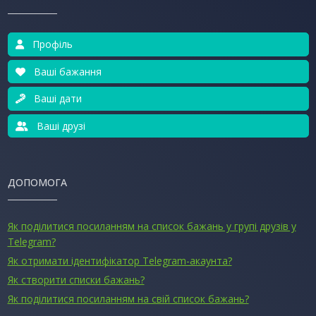
Профіль
Ваші бажання
Ваші дати
Ваші друзі
ДОПОМОГА
Як поділитися посиланням на список бажань у групі друзів у
Telegram?
Як отримати ідентифікатор Telegram-акаунта?
Як створити списки бажань?
Як поділитися посиланням на свій список бажань?