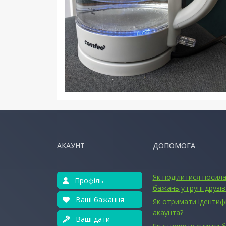
АКАУНТ
ДОПОМОГА
Як поділитися посил
Профіль
бажань у групі друзів
Ваші бажання
Як отримати ідентиф
акаунта?
Ваші дати