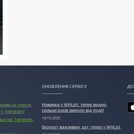
ОНОВЛЕННЯ СЕРВІСУ
ДО
Новинка у WHList: тепер видно,
анням на список
скільки років минуло від події!
 у Telegram?
16.10.2025
ікатор Telegram-
Експорт важливих дат тепер у WHList