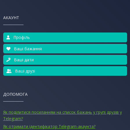
АКАУНТ
Профіль
Ваші бажання
Ваші дати
Ваші друзі
ДОПОМОГА
Як поділитися посиланням на список бажань у групі друзів у
Telegram?
Як отримати ідентифікатор Telegram-акаунта?