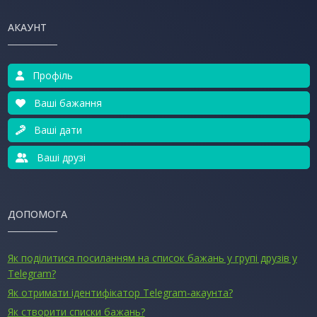
АКАУНТ
Профіль
Ваші бажання
Ваші дати
Ваші друзі
ДОПОМОГА
Як поділитися посиланням на список бажань у групі друзів у
Telegram?
Як отримати ідентифікатор Telegram-акаунта?
Як створити списки бажань?