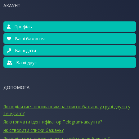
АКАУНТ
Профіль
Ваші бажання
Ваші дати
Ваші друзі
ДОПОМОГА
Як поділитися посиланням на список бажань у групі друзів у
Telegram?
Як отримати ідентифікатор Telegram-акаунта?
Як створити списки бажань?
Як поділитися посиланням на свій список бажань?