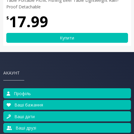
Table Portable Picnic Fishing Beer Table Lightweight Rain-
Proof Detachable
17.99
$
Купити
АКАУНТ
Профіль
Ваші бажання
Ваші дати
Ваші друзі