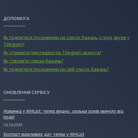
ДОПОМОГА
Як поділитися посиланням на список бажань у групі друзів у
Telegram?
Як отримати ідентифікатор Telegram-акаунта?
Як створити списки бажань?
Як поділитися посиланням на свій список бажань?
ОНОВЛЕННЯ СЕРВІСУ
Новинка у WHList: тепер видно, скільки років минуло від
події!
16.10.2025
Експорт важливих дат тепер у WHList