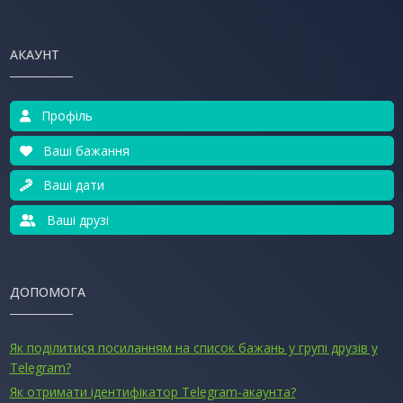
АКАУНТ
Профіль
Ваші бажання
Ваші дати
Ваші друзі
ДОПОМОГА
Як поділитися посиланням на список бажань у групі друзів у
Telegram?
Як отримати ідентифікатор Telegram-акаунта?