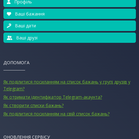
Профіль
Ваші бажання
Ваші дати
Ваші друзі
ДОПОМОГА
Як поділитися посиланням на список бажань у групі друзів у
Telegram?
Як отримати ідентифікатор Telegram-акаунта?
Як створити списки бажань?
Як поділитися посиланням на свій список бажань?
ОНОВЛЕННЯ СЕРВІСУ