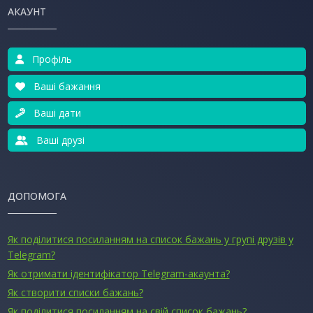
АКАУНТ
Профіль
Ваші бажання
Ваші дати
Ваші друзі
ДОПОМОГА
Як поділитися посиланням на список бажань у групі друзів у
Telegram?
Як отримати ідентифікатор Telegram-акаунта?
Як створити списки бажань?
Як поділитися посиланням на свій список бажань?