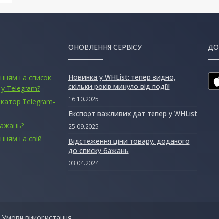
ОНОВЛЕННЯ СЕРВІСУ
ДО
Новинка у WHList: тепер видно,
анням на список
скільки років минуло від події!
 у Telegram?
16.10.2025
ікатор Telegram-
Експорт важливих дат тепер у WHList
бажань?
25.09.2025
нням на свій
Відстеження ціни товару, доданого
до списку бажань
03.04.2024
|
Умови використання