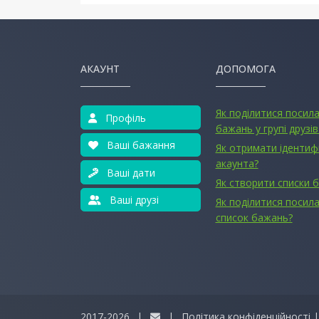
АКАУНТ
ДОПОМОГА
Як поділитися посил
Профіль
бажань у групі друзів
Ваші бажання
Як отримати ідентиф
акаунта?
Ваші дати
Як створити списки 
Ваші друзі
Як поділитися посила
список бажань?
2017-2026
|
|
Політика конфіденційності